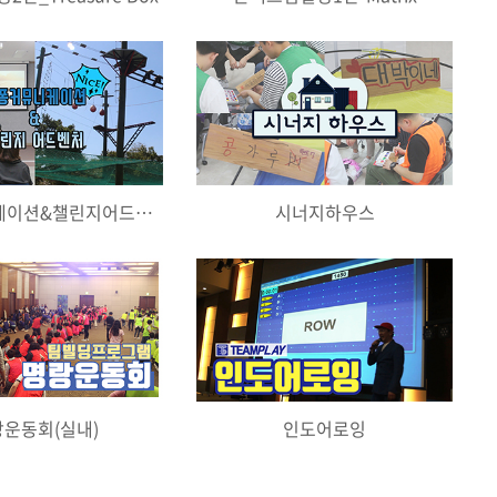
핑퐁커뮤니케이션&챌린지어드벤처
시너지하우스
운동회(실내)
인도어로잉