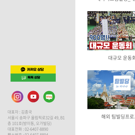
대규모 운동
대표자 : 김종국
해외 팀빌딩프로
서울시 송파구 올림픽로32길 49, B1
층 101호(방이동, 오가빌딩)
대표전화 : 02-6407-8890
팩스번호 : 02-6407-8894