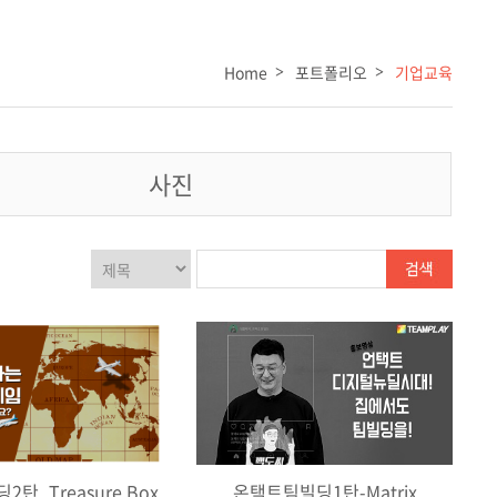
Home
포트폴리오
기업교육
사진
탄_Treasure Box
온택트팀빌딩1탄-Matrix