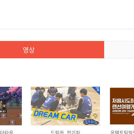
영상
게더타운
드림카_전기차
온택트팀빌딩2