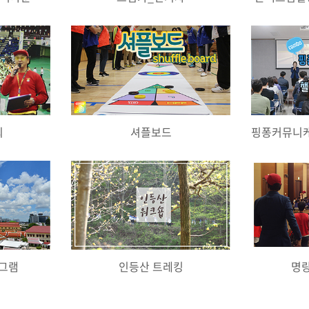
회
셔플보드
그램
인등산 트레킹
명랑