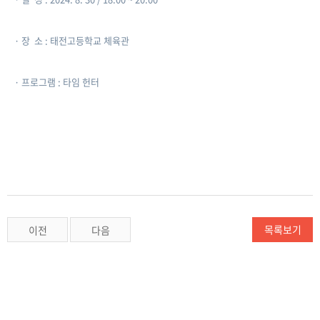
​· ​장 소 : 태전고등학교 체육관
​· ​프로그램 : 타임 헌터
목록보기
이전
다음