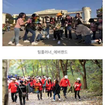
팀플러너_에버랜드